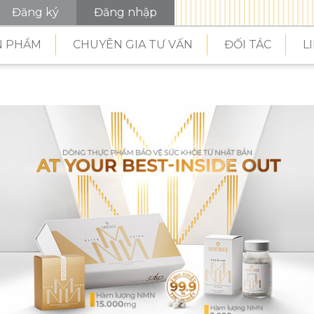
Đăng ký
Đăng nhập
N PHẨM
CHUYÊN GIA TƯ VẤN
ĐỐI TÁC
L