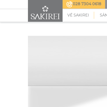
028 7304 0618
VỀ SAKIREI
SẢ