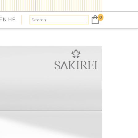
0
IÊN HỆ