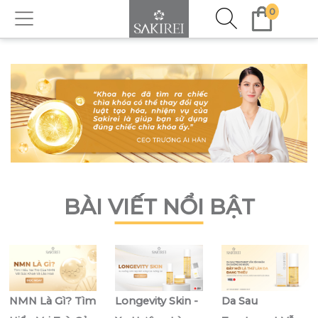
0
BÀI VIẾT NỔI BẬT
NMN Là Gì? Tìm
Longevity Skin -
Da Sau