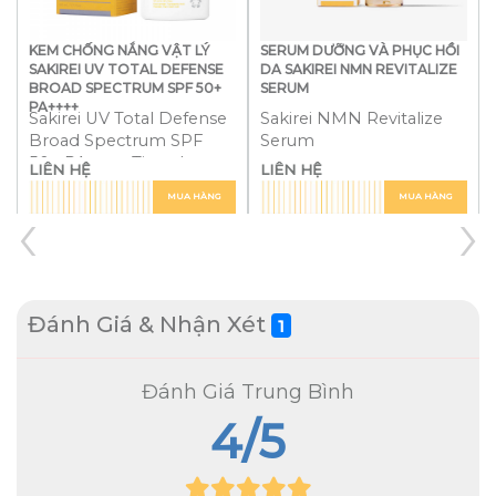
KEM CHỐNG NẮNG VẬT LÝ
SERUM DƯỠNG VÀ PHỤC HỒI
SAKIREI UV TOTAL DEFENSE
DA SAKIREI NMN REVITALIZE
BROAD SPECTRUM SPF 50+
SERUM
PA++++
Sakirei UV Total Defense
Sakirei NMN Revitalize
Broad Spectrum SPF
Serum
50+ PA++++ Tinted
LIÊN HỆ
LIÊN HỆ
Sunscreen
‹
›
MUA HÀNG
MUA HÀNG
Đánh Giá & Nhận Xét
1
Đánh Giá Trung Bình
4
/5