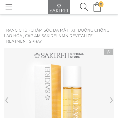
0
TRANG CHỦ
›
CHĂM SÓC DA MẶT
›
XỊT DƯỠNG CHỐNG
LÃO HÓA , CẤP ẨM SAKIREI NMN REVITALIZE
TREATMENT SPRAY
1
/7