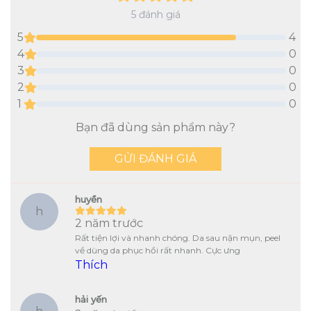
5
đánh giá
5
4
4
0
3
0
2
0
1
0
Bạn đã dùng sản phẩm này?
GỬI ĐÁNH GIÁ
huyền
h
2 năm trước
Rất tiện lợi và nhanh chóng. Da sau nặn mụn, peel
về dùng da phục hồi rất nhanh. Cực ưng
Thích
hải yến