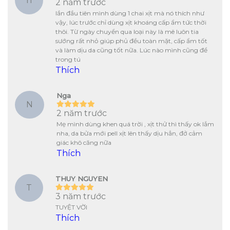
h
2 năm trước
lần đầu tiên mình dùng 1 chai xịt mà nó thích như
vậy, lúc trước chỉ dùng xịt khoáng cấp ẩm tức thời
thôi. Từ ngày chuyển qua loại này là mê luôn tia
sướng rất nhỏ giúp phủ đều toàn mặt, cấp ẩm tốt
và làm dịu da cũng tốt nữa. Lúc nào mình cũng để
trong tú
Thích
Nga
N
2 năm trước
Mẹ mình dùng khen quá trời , xịt thử thì thấy ok lắm
nha, da bửa mới pell xịt lên thấy dịu hẳn, đở cảm
giác khô căng nữa
Thích
THUY NGUYEN
T
3 năm trước
TUYỆT VỜI
Thích