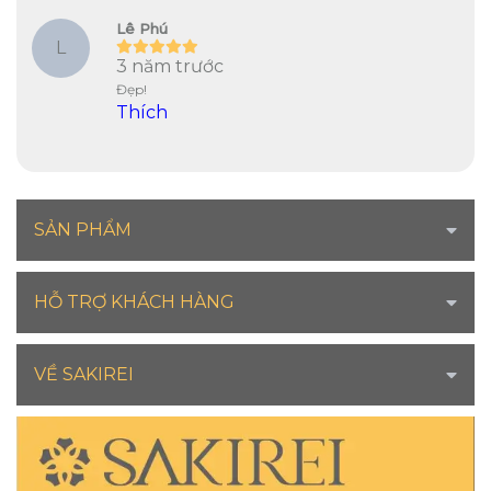
Lê Phú
L
3 năm trước
Đẹp!
Thích
SẢN PHẨM
HỖ TRỢ KHÁCH HÀNG
VỀ SAKIREI