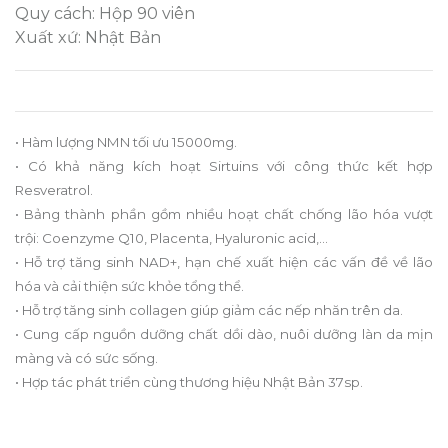
Quy cách: Hộp 90 viên
Xuất xứ: Nhật Bản
• Hàm lượng NMN tối ưu 15000mg.
• Có khả năng kích hoạt Sirtuins với công thức kết hợp
Resveratrol.
• Bảng thành phần gồm nhiều hoạt chất chống lão hóa vượt
trội: Coenzyme Q10, Placenta, Hyaluronic acid,...
• Hỗ trợ tăng sinh NAD+, hạn chế xuất hiện các vấn đề về lão
hóa và cải thiện sức khỏe tổng thể.
• Hỗ trợ tăng sinh collagen giúp giảm các nếp nhăn trên da.
• Cung cấp nguồn dưỡng chất dồi dào, nuôi dưỡng làn da mịn
màng và có sức sống.
• Hợp tác phát triển cùng thương hiệu Nhật Bản 37sp.