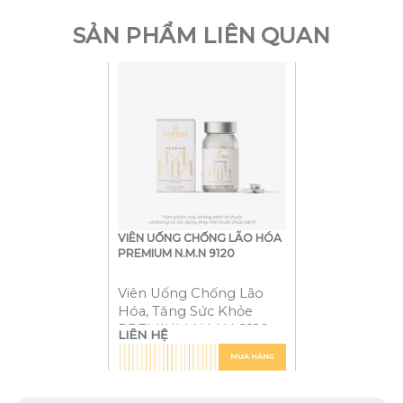
SẢN PHẨM LIÊN QUAN
VIÊN UỐNG CHỐNG LÃO HÓA
PREMIUM N.M.N 9120
Viên Uống Chống Lão
Hóa, Tăng Sức Khỏe
PREMIUM N.M.N 9120
LIÊN HỆ
MUA HÀNG