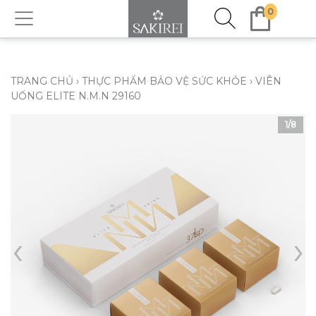
0
TRANG CHỦ
›
THỰC PHẨM BẢO VỆ SỨC KHỎE
›
VIÊN
UỐNG ELITE N.M.N 29160
1
/8