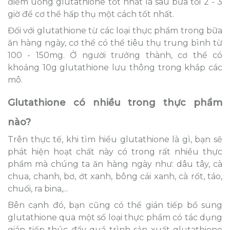
điểm uống glutathione tốt nhất là sau bữa tối 2 - 3
giờ để cơ thể hấp thụ một cách tốt nhất.
Đối với glutathione từ các loại thực phẩm trong bữa
ăn hàng ngày, cơ thể có thể tiêu thụ trung bình từ
100 - 150mg. Ở người trưởng thành, cơ thể có
khoảng 10g glutathione lưu thông trong khắp các
mô.
Glutathione có nhiều trong thực phẩm
nào?
Trên thực tế, khi tìm hiểu glutathione là gì, bạn sẽ
phát hiện hoạt chất này có trong rất nhiều thực
phẩm mà chúng ta ăn hàng ngày như: dâu tây, cà
chua, chanh, bơ, ớt xanh, bông cải xanh, cà rốt, táo,
chuối, ra bina,...
Bên cạnh đó, bạn cũng có thể gián tiếp bổ sung
glutathione qua một số loại thực phẩm có tác dụng
gián tiếp thúc đẩy quá trình sản xuất glutathione